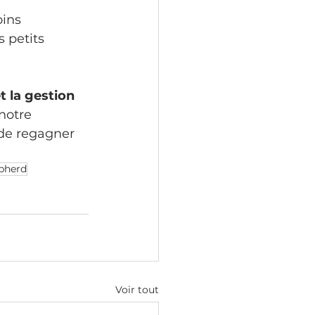
ins 
 petits 
t la gestion 
notre 
 de regagner 
epherd
Voir tout