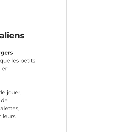
aliens
rgers 
que les petits 
 en 
e jouer, 
 de 
lettes, 
 leurs 