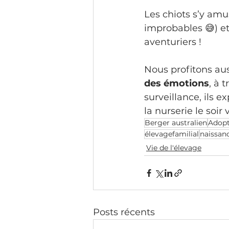
Les chiots s’y amu
improbables 😅) e
aventuriers !
Nous profitons aus
des émotions
, à 
surveillance, ils e
la nurserie le soi
Berger australien
Adopt
élevagefamilial
naissan
Vie de l'élevage
Posts récents