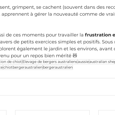
sent, grimpent, se cachent (souvent dans des reco
t apprennent à gérer la nouveauté comme de vrais
si de ces moments pour travailler la 
frustration e
travers de petits exercices simples et positifs. Sous 
xplorent également le jardin et les environs, avant
r venu pour un repos bien mérité 🧸
ion de chiot
Elevage de bergers australiens
aussie
australian sh
ce
chiotbergeraustralien
bergeraustralien