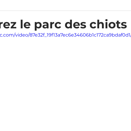
ez le parc des chiots
atic.com/video/87e32f_19f13a7ec6e34606b1c172ca9bdaf0d1