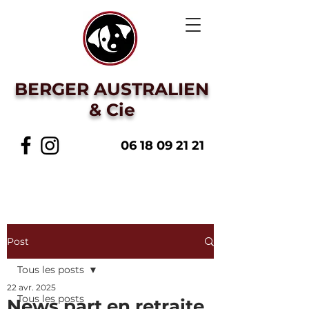
BERGER AUSTRALIEN
& Cie
06 18 09 21 21
Post
Tous les posts
22 avr. 2025
Tous les posts
News part en retraite