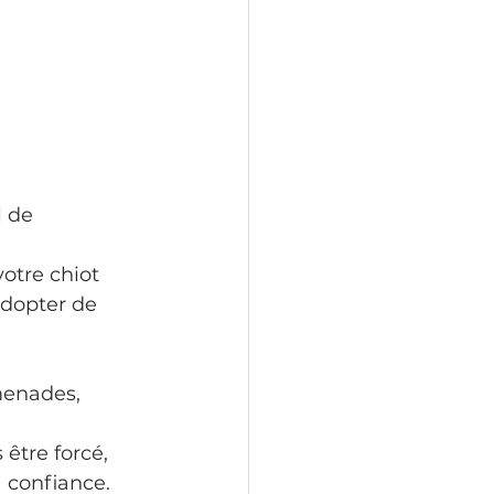
 de 
otre chiot 
dopter de 
menades, 
 être forcé,
 confiance.