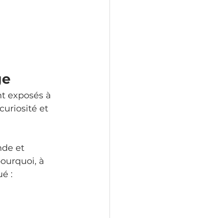
ge
nt exposés à 
curiosité et 
nde et 
ourquoi, à 
é :