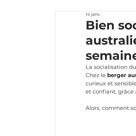
14 janv.
Bien soc
austral
semain
La socialisation d
Chez le 
berger aus
curieux et sensibl
et confiant, grâce
Alors, comment soc