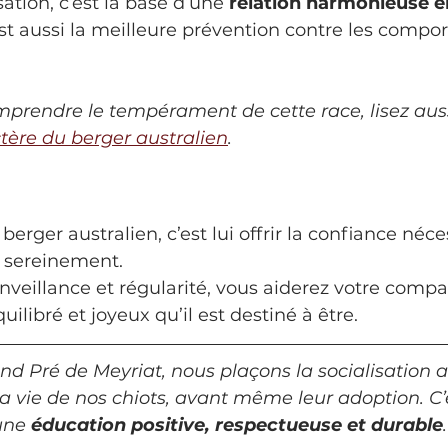
ation, c’est la base d’une 
relation harmonieuse e
’est aussi la meilleure prévention contre les comp
prendre le tempérament de cette race, lisez auss
ctère du berger australien
.
 berger australien, c’est lui offrir la confiance néc
 sereinement.
nveillance et régularité, vous aiderez votre comp
uilibré et joyeux qu’il est destiné à être.
nd Pré de Meyriat, nous plaçons la socialisation 
 vie de nos chiots, avant même leur adoption. C’e
une 
éducation positive, respectueuse et durable
.