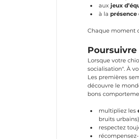
aux 
jeux d’équ
à la 
présence 
Chaque moment de 
Poursuivre 
Lorsque votre chio
socialisation". À v
Les premières sema
découvre le monde
bons comportements
multipliez les 
bruits urbains)
respectez touj
récompensez-le