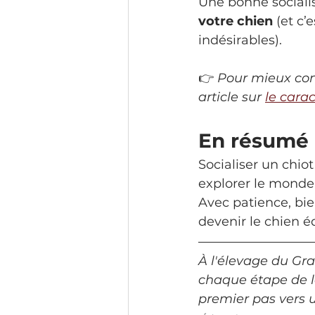
Une bonne socialis
votre chien
 (et c
indésirables).
👉 
Pour mieux com
article sur 
le cara
En résumé
Socialiser un chiot
explorer le monde
Avec patience, bie
devenir le chien éq
À l'élevage du Gra
chaque étape de la
premier pas vers 