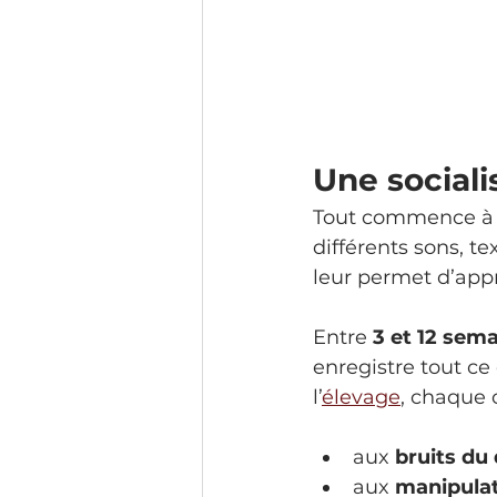
Une social
Tout commence à la
différents sons, te
leur permet d’appr
Entre 
3 et 12 sem
enregistre tout ce
l’
élevage
, chaque 
aux 
bruits du
aux 
manipula