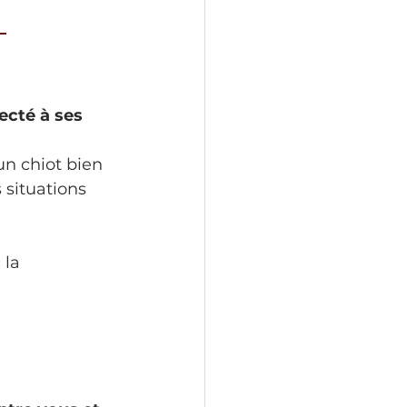
 
cté à ses 
 un chiot bien 
 situations 
 la 