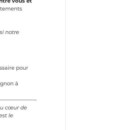
ntre vous et 
ortements 
i notre 
essaire pour 
agnon à 
au cœur de 
st le 