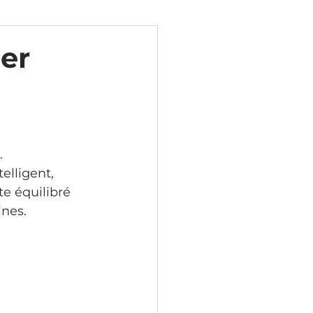
ger
.
elligent, 
e équilibré 
ines.