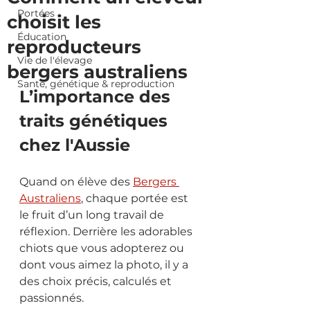
Portées
choisit les
Éducation
reproducteurs
Vie de l'élevage
bergers australiens
Santé, génétique & reproduction
L’importance des 
traits génétiques 
chez l'Aussie
Quand on élève des 
Bergers 
Australiens
, chaque portée est 
le fruit d’un long travail de 
réflexion. Derrière les adorables 
chiots que vous adopterez ou 
dont vous aimez la photo, il y a 
des choix précis, calculés et 
passionnés.