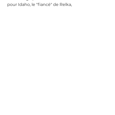
pour Idaho, le "fiancé" de Relka, 
géniteur de nos 9 derniers 
chiots : reconnu "champion 
suisse d'exposition"...